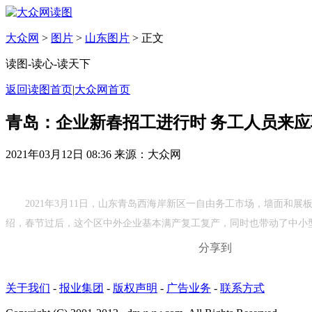
大众网
>
图片
>
山东图片
> 正文
读图-读心-读天下
返回读图首页
|
大众网首页
青岛：企业新春招工进行时 务工人员来应
2021年03月12日 08:36
来源：大众网
2021年3月11日，山东青岛西海岸新区一自由务工市场，墙面和
绍，春节过后，这个区中外企业基本满产复工复产，同时也带动了中小型
分享到
关于我们
-
报业集团
-
版权声明
-
广告业务
-
联系方式