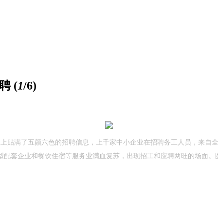
聘
(
1
/6)
展板上贴满了五颜六色的招聘信息，上千家中小企业在招聘务工人员，来自
配套企业和餐饮住宿等服务业满血复苏，出现招工和应聘两旺的场面。图