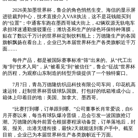
2026美加墨世界杯，鲁企的角色悄然生变。海信的显示屏
进驻裁判中心，技术直接介入VAR执法，这不是花钱能买到
的“位置”；中通客车跑在墨西哥城大街上，42辆双源无轨电车
承担球迷通勤接驳重任；潍坊圣和生产的绿色环保特种薄膜，
贴在了数以千万计的世界杯定制饮料瓶上；万德隆生产的各国
旗帜飘扬在看台上，企业已为本届世界杯生产各类旗帜近千万
面……
每件产品，都是被国际赛事标准“筛”出来的。从“代工出
海”到“技术入局”，从“被看见”到“被信任”，鲁企“征战”世界杯
的历程，为观察山东制造的转型升级提供了一个独特窗口。
7月7日，青岛万德隆纺织品科技有限公司车间，印花机高
速运转，赶制世界杯晋级球队国旗。打包好的纸箱堆成小山，
箱体上印着目的地：美国、加拿大、墨西哥。
“比赛打到哪，订单跟到哪。”公司董事长肖常爱说，自6
月开赛以来，每当有球队爆冷晋级，总会引发一波国旗抢订
潮。万德隆的海外前置仓根据赛程滚动备货，订单落地后，封
装、报关、出港无缝衔接，最快2天就能送到客户手中。截至
目前，企业已为本届世界杯生产各类旗帜近千万面。