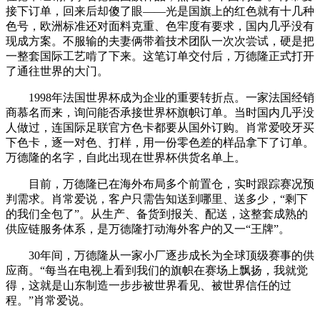
接下订单，回来后却傻了眼——光是国旗上的红色就有十几种
色号，欧洲标准还对面料克重、色牢度有要求，国内几乎没有
现成方案。不服输的夫妻俩带着技术团队一次次尝试，硬是把
一整套国际工艺啃了下来。这笔订单交付后，万德隆正式打开
了通往世界的大门。
1998年法国世界杯成为企业的重要转折点。一家法国经销
商慕名而来，询问能否承接世界杯旗帜订单。当时国内几乎没
人做过，连国际足联官方色卡都要从国外订购。肖常爱咬牙买
下色卡，逐一对色、打样，用一份零色差的样品拿下了订单。
万德隆的名字，自此出现在世界杯供货名单上。
目前，万德隆已在海外布局多个前置仓，实时跟踪赛况预
判需求。肖常爱说，客户只需告知送到哪里、送多少，“剩下
的我们全包了”。从生产、备货到报关、配送，这整套成熟的
供应链服务体系，是万德隆打动海外客户的又一“王牌”。
30年间，万德隆从一家小厂逐步成长为全球顶级赛事的供
应商。“每当在电视上看到我们的旗帜在赛场上飘扬，我就觉
得，这就是山东制造一步步被世界看见、被世界信任的过
程。”肖常爱说。