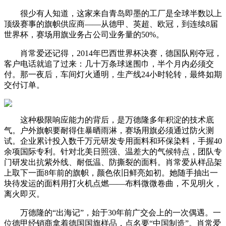
很少有人知道，这家来自青岛即墨的工厂是全球半数以上
顶级赛事的旗帜供应商——从德甲、英超、欧冠，到连续8届
世界杯，赛场用旗业务占公司业务量的50%。
肖常爱还记得，2014年巴西世界杯决赛，德国队刚夺冠，
客户电话就追了过来：几十万条球迷围巾，半个月内必须交
付。那一夜后，车间灯火通明，生产线24小时轮转，最终如期
交付订单。
这种极限响应能力的背后，是万德隆多年积淀的技术底
气。户外旗帜要耐得住暴晒雨淋，赛场用旗必须通过防火测
试。企业累计投入数千万元研发专用面料和环保染料，手握40
余项国际专利。针对北美日照强、温差大的气候特点，团队专
门研发出抗紫外线、耐低温、防撕裂的面料。肖常爱从样品架
上取下一面8年前的旗帜，颜色依旧鲜亮如初。她随手抽出一
块待发运的面料用打火机点燃——布料微微卷曲，不见明火，
离火即灭。
万德隆的“出海记”，始于30年前广交会上的一次偶遇。一
位德甲经销商拿着德国国旗样品，点名要“中国制造”。肖常爱