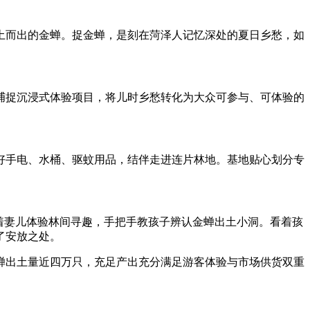
而出的金蝉。捉金蝉，是刻在菏泽人记忆深处的夏日乡愁，如
捉沉浸式体验项目，将儿时乡愁转化为大众可参与、可体验的
手电、水桶、驱蚊用品，结伴走进连片林地。基地贴心划分专
着妻儿体验林间寻趣，手把手教孩子辨认金蝉出土小洞。看着孩
了安放之处。
出土量近四万只，充足产出充分满足游客体验与市场供货双重