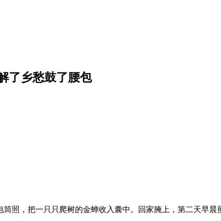
蝉解了乡愁鼓了腰包
筒照，把一只只爬树的金蝉收入囊中。回家腌上，第二天早晨煎