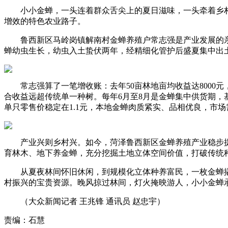
小小金蝉，一头连着群众舌尖上的夏日滋味，一头牵着乡村增
增效的特色农业路子。
鲁西新区马岭岗镇解南村金蝉养殖户常志强是产业发展的亲历者
蝉幼虫生长，幼虫入土蛰伏两年，经精细化管护后盛夏集中出
常志强算了一笔增收账：去年50亩林地亩均收益达8000元
合收益远超传统单一种树。每年6月至8月是金蝉集中供货期
单只零售价稳定在1.1元，本地金蝉肉质紧实、品相优良，市
产业兴则乡村兴。如今，菏泽鲁西新区金蝉养殖产业稳步提
育林木、地下养金蝉，充分挖掘土地立体空间价值，打破传统
从夏夜林间怀旧休闲，到规模化立体种养富民，一枚金蝉撬
村振兴的宝贵资源。晚风掠过林间，灯火掩映游人，小小金蝉
（大众新闻记者 王兆锋 通讯员 赵忠宇）
责编：石慧