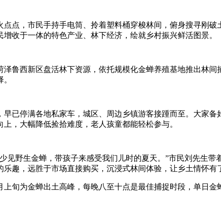
点点，市民手持手电筒、拎着塑料桶穿梭林间，俯身搜寻刚破土
民增收于一体的特色产业、林下经济，绘就乡村振兴鲜活图景。
泽鲁西新区盘活林下资源，依托规模化金蝉养殖基地推出林间捕
择。
早已停满各地私家车，城区、周边乡镇游客接踵而至。大家备好
向上，大幅降低捡拾难度，老人孩童都能轻松参与。
见野生金蝉，带孩子来感受我们儿时的夏天。”市民刘先生带
的乐趣，远胜于市场直接购买，沉浸式林间体验，让乡土情怀有
上旬为金蝉出土高峰，每晚八至十点是最佳捕捉时段，单日金蝉