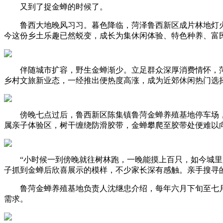
又到了捉金蝉的时候了。
鲁西大地晚风习习。暮色降临，菏泽鲁西新区成片林地灯火
今这份乡土乐趣已然蜕变，成长为集休闲体验、特色种养、富
伴随城市扩容，野生金蝉渐少。立足群众深厚消费情怀，菏
乡村文旅新业态，一经推出便热度高涨，成为近郊休闲热门选
傍晚七点过后，鲁西新区陈集镇鲁菏金蝉养殖基地停车场，
属亲子体验区，树干缠绕防滑胶带，金蝉攀爬至胶带处便难以
“小时候一到傍晚就往树林跑，一晚能摸上百只，如今城里少
子抓到金蝉后欣喜展示的模样，不少家长深有感触。亲手搜寻
鲁菏金蝉养殖基地负责人沈继忠介绍，每年六月下旬至七月
需求。