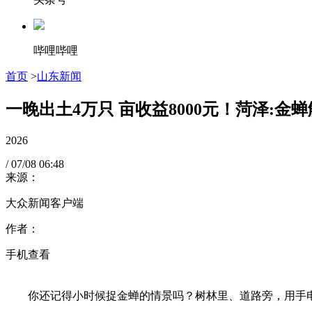
哔哩哔哩
首页
>
山东新闻
一晚出土4万只 亩收益8000元！菏泽:金
2026
/
07/08
06:48
来源：
大众新闻客户端
作者：
手机查看
你还记得小时候捉金蝉的情景吗？树林里、道路旁，用手电