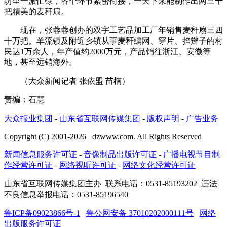
坊里一派忙碌，各个环节紧密衔接，一天下来能制作出两三千
把精美的麦秆扇。
现在，张蓉蓉创办的双宇工艺品加工厂年销售麦秆扇三四
十万把。羊流镇及附近乡镇从事麦秆编网、穿片、掐辫子的村
民达1万余人，年产值约2000万元，产品销往浙江、安徽等
地，甚至远销海外。
（大众新闻记者 张依盟 苗楠）
责编：石慧
大众报业集团
-
山东省互联网传媒集团
-
版权声明
-
广告业务
Copyright (C) 2001-
2026
dzwww.com. All Rights Reserved
新闻信息服务许可证
-
音像制品出版许可证
-
广播电视节目制
作经营许可证
-
网络视听许可证
-
网络文化经营许可证
山东省互联网传媒集团主办
联系电话：0531-85193202 违法
不良信息举报电话：0531-85196540
鲁ICP备09023866号-1
鲁公网安备 37010202000111号
网络
出版服务许可证