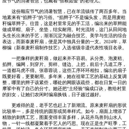
应节气的消暑智慧，也藏着“惜粮如金”的老理儿。
这份顺应节气的消暑智慧，已在羊流镇传了两百多年。当
地素来有“掐辫子”的习俗。“掐辫子”不是编头发，而是用麦秸
秆编草辫子。往昔，这是村里常见的手工活，编出来的草辫能
做成草帽、扇子、坐垫，结实耐用。时光流转，这门从田间地
头生长出来的手艺，渐渐沉淀为融合技艺、美学与生活的综合
表达，而新泰麦秆扇，便是其中独具分量的一支。2024年，草
柳编（新泰麦秆扇制作技艺）入选省级非遗代表性项目名录。
一把像样的麦秆扇，做起来并不容易。从分类、泡麦秸、
掐辫、编网，到穿片、剪样、缝边、上把，前后十几道工序，
一道都马虎不得。张蓉蓉说，这些工序环环相扣，编出的扇子
既要好看，更要耐用。多年来，她在祖辈工艺的基础上反复调
整，哪里的辫子该紧些，哪处的网眼该疏些，都在日复一日的
摩挲中有了自己的分寸。她还把“土经验”编成口诀，教给村里
的妇女，让她们农闲时编扇换钱，日子越过越好。
更难得的是，老手艺也赶上了新潮流。原来麦秆扇的形状
比较单一，多是传统的圆形或简单样式。如今，扇面上增添了
精致的刺绣工艺，图案变得丰富多样，从花卉鸟兽到山水人
物，一针一线都凝聚着手艺人的巧思。现在正是生产旺季，工