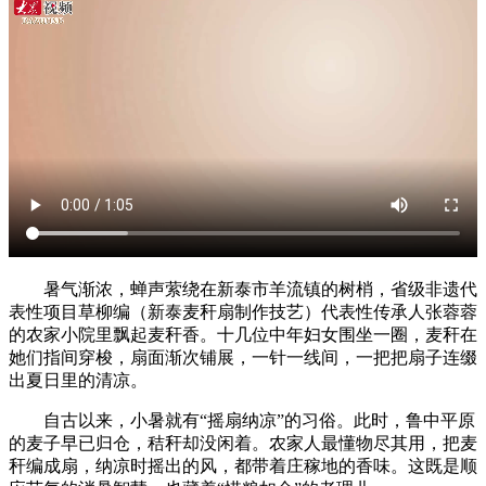
暑气渐浓，蝉声萦绕在新泰市羊流镇的树梢，省级非遗代
表性项目草柳编（新泰麦秆扇制作技艺）代表性传承人张蓉蓉
的农家小院里飘起麦秆香。十几位中年妇女围坐一圈，麦秆在
她们指间穿梭，扇面渐次铺展，一针一线间，一把把扇子连缀
出夏日里的清凉。
自古以来，小暑就有“摇扇纳凉”的习俗。此时，鲁中平原
的麦子早已归仓，秸秆却没闲着。农家人最懂物尽其用，把麦
秆编成扇，纳凉时摇出的风，都带着庄稼地的香味。这既是顺