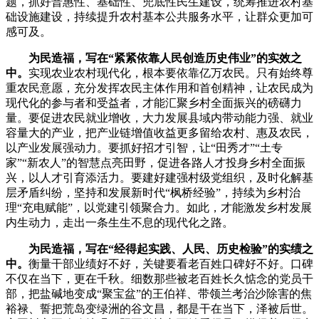
题，抓好普惠性、基础性、兜底性民生建设，统筹推进农村基
础设施建设，持续提升农村基本公共服务水平，让群众更加可
感可及。
为民造福，写在“紧紧依靠人民创造历史伟业”的实效之
中。
实现农业农村现代化，根本要依靠亿万农民。只有始终尊
重农民意愿，充分发挥农民主体作用和首创精神，让农民成为
现代化的参与者和受益者，才能汇聚乡村全面振兴的磅礴力
量。要促进农民就业增收，大力发展县域内带动能力强、就业
容量大的产业，把产业链增值收益更多留给农村、惠及农民，
以产业发展强动力。要抓好招才引智，让“田秀才”“土专
家”“新农人”的智慧点亮田野，促进各路人才投身乡村全面振
兴，以人才引育添活力。要建好建强村级党组织，及时化解基
层矛盾纠纷，坚持和发展新时代“枫桥经验”，持续为乡村治
理“充电赋能”，以党建引领聚合力。如此，才能激发乡村发展
内生动力，走出一条生生不息的现代化之路。
为民造福，写在“经得起实践、人民、历史检验”的实绩之
中。
衡量干部业绩好不好，关键要看老百姓口碑好不好。口碑
不仅在当下，更在千秋。细数那些被老百姓长久惦念的党员干
部，把盐碱地变成“聚宝盆”的王伯祥、带领兰考治沙除害的焦
裕禄、誓把荒岛变绿洲的谷文昌，都是干在当下，泽被后世。