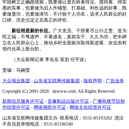
牢固树立正确政绩观，既要做让老百姓看得见、摸得着、得实
惠的实事，也要做为后人作铺垫、打基础、利长远的好事，既
要做显功，也要做潜功，不计较个人功名，追求人民群众的好
口碑、历史沉淀之后真正的评价。
新征程是新的长征。
广大党员、干部要尽公仆之责、造为
民之福，不骛虚声、不慕虚名，真抓实干、久久为功，把丰碑
立在人民群众心上，推动乡村全面振兴取得新进展、农业农村
现代化再上新台阶。
（大众新闻记者 李岳岳 策划 任宇波）
责编：马婉莹
大众报业集团
-
山东省互联网传媒集团
-
版权声明
-
广告业务
Copyright (C) 2001-
2026
dzwww.com. All Rights Reserved
新闻信息服务许可证
-
音像制品出版许可证
-
广播电视节目制
作经营许可证
-
网络视听许可证
-
网络文化经营许可证
山东省互联网传媒集团主办
联系电话：0531-85193202 违法
不良信息举报电话：0531-85196540