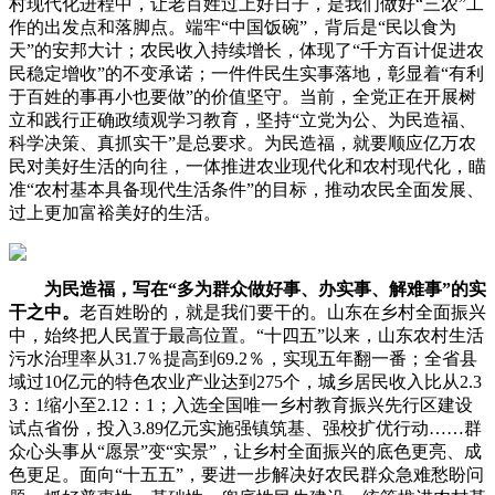
村现代化进程中，让老百姓过上好日子，是我们做好“三农”工
作的出发点和落脚点。端牢“中国饭碗”，背后是“民以食为
天”的安邦大计；农民收入持续增长，体现了“千方百计促进农
民稳定增收”的不变承诺；一件件民生实事落地，彰显着“有利
于百姓的事再小也要做”的价值坚守。当前，全党正在开展树
立和践行正确政绩观学习教育，坚持“立党为公、为民造福、
科学决策、真抓实干”是总要求。为民造福，就要顺应亿万农
民对美好生活的向往，一体推进农业现代化和农村现代化，瞄
准“农村基本具备现代生活条件”的目标，推动农民全面发展、
过上更加富裕美好的生活。
为民造福，写在“多为群众做好事、办实事、解难事”的实
干之中。
老百姓盼的，就是我们要干的。山东在乡村全面振兴
中，始终把人民置于最高位置。“十四五”以来，山东农村生活
污水治理率从31.7％提高到69.2％，实现五年翻一番；全省县
域过10亿元的特色农业产业达到275个，城乡居民收入比从2.3
3：1缩小至2.12：1；入选全国唯一乡村教育振兴先行区建设
试点省份，投入3.89亿元实施强镇筑基、强校扩优行动……群
众心头事从“愿景”变“实景”，让乡村全面振兴的底色更亮、成
色更足。面向“十五五”，要进一步解决好农民群众急难愁盼问