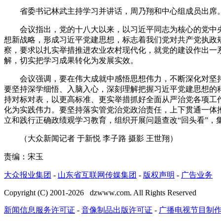
省委书记林武主持学习并讲话，周乃翔和中心组成员出席。
会议指出，党的十八大以来，以习近平同志为核心的党中央
想新战略，形成习近平党建思想，标志着我们党对共产党执政规
察，要求以扎实举措推进农业农村现代化，就党的建设作出一
解，切实把学习成果转化为发展实效。
会议强调，要在伟大成就中感悟思想伟力，不断深化对坚持党
要坚持深学细悟、入脑入心，深刻理解把握习近平党建思想的
持对标对表，以更高标准、更实举措抓好全面从严治党各项工
化为实践伟力。要坚持落实管党治党政治责任，上下贯通一体
立和践行正确政绩观学习教育，组织开展问题查改“回头看”
（大众新闻记者 于新悦 李子路 摄影 王世翔）
责编：宋玉
大众报业集团
-
山东省互联网传媒集团
-
版权声明
-
广告业务
Copyright (C) 2001-
2026
dzwww.com. All Rights Reserved
新闻信息服务许可证
-
音像制品出版许可证
-
广播电视节目制