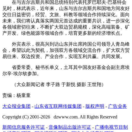
在与吉尔吉斯共和国总统特别代表托罗巴耶夫·巴基特会
见时，林武表示，近年来，山东与吉尔吉斯共和国地方间友好
交往日益密切，经贸、文旅、科教等领域合作持续深化。面向
未来，我们将认真落实两国元首达成的重要共识，进一步深化
各领域密切往来，不断扩大双边贸易规模，深化高端装备、矿
产开发、绿色能源等领域合作，培育更多新的经济增长点。
外宾表示，很高兴到访山东并出席跨国公司领导人青岛峰
会，希望以此为契机，加强双方各领域交流合作，扩大双方贸
易往来、双边投资、产业合作，实现互利共赢、共同发展。
省委常委、秘书长单义，土耳其中国友好基金会副主席埃
尔辛·埃尔钦参加。
（大众新闻记者 李子路 于新悦 摄影 王世翔）
责编：杨童童
大众报业集团
-
山东省互联网传媒集团
-
版权声明
-
广告业务
Copyright (C) 2001-
2026
dzwww.com. All Rights Reserved
新闻信息服务许可证
-
音像制品出版许可证
-
广播电视节目制