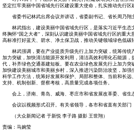
坚定扛牢美丽中国省域先行区建设重大使命，扎实推动先行区
省委书记林武出席会议并讲话，省委副书记、省长周乃翔主
林武指出，建设美丽中国省域先行区，是落实习近平生态文
终胸怀“国之大者”，深刻认识建设美丽中国省域先行区的重
高标准打好蓝天、碧水、净土保卫战，推动关键领域绿色低碳
林武强调，要在产业提质升级先行上加力突破，统筹传统产
加力突破，加快清洁能源开发利用，清洁高效利用化石能源，
代，补齐绿色交通基建短板。要在农业绿色发展先行上加力突
加快建设美丽城市和美丽乡村，深入推进污染防治攻坚，加强
科学工作方法，统筹好发展和保护、局部和整体、当前和长远
支持、机制创新、督察考核，高质量完成各项任务。
会上，济南、青岛、威海、枣庄市和省发展改革委、省生态
会议以视频形式召开。有关省领导，各市和省直有关部门（
（大众新闻记者 于新悦 李子路 摄影 王世翔）
责编：马婉莹