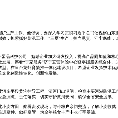
”生产工作。他强调，要深入学习贯彻习近平总书记视察山东
增效，抓紧抓好防汛工作、“三夏”生产，担当尽责、守牢底线，
蛋品科技公司，勉励企业加大研发投入，提高产品附加值和核
发展。察看“宁家服务”济宁直营体验中心暨零碳服务综合体、3
转型。在鱼台龙虾育繁推一体化建设项目，希望企业发挥技术优
统文化创造性转化、创新性发展。
东平段姜沟控导工程、清河门出湖闸，检查主要河湖防汛工作
应急演练、责任落实，切实守护黄河安澜，确保全省安全度汛。
麦方田，察看麦收现场，与种粮户亲切交流，了解小麦收储、
推进夏种、做好夏管，为全年粮食丰产丰收打牢基础。