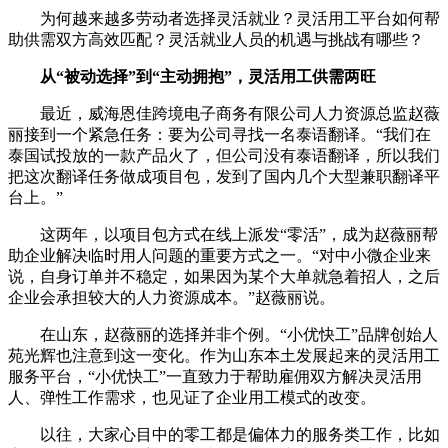
为何越来越多劳动者选择灵活就业？灵活用工平台如何帮
助供需双方高效匹配？灵活就业人员的机遇与挑战有哪些？
从“被动选择”到“主动拥抱”，灵活用工供需两旺
最近，威海恩佳跨境电子商务有限公司人力资源总监赵薇
丽接到一个紧急任务：要为公司寻找一名泰语翻译。“我们在
泰国试投放的一款产品火了，但公司没有泰语翻译，所以我们
把这次翻译任务做成项目包，发到了国内几个大型兼职翻译平
台上。”
这两年，以项目包方式在线上派发“零活”，成为赵薇丽帮
助企业解决临时用人问题的重要方式之一。“对中小微企业来
说，自身订单并不稳定，如果因为某个大单就急着招人，之后
企业会承担较大的人力资源成本。”赵薇丽说。
在山东，赵薇丽的选择并非个例。“小优快工”品牌创始人
苑光辉也注意到这一变化。作为山东本土发展起来的灵活用工
服务平台，“小优快工”一直致力于帮助雇佣双方解决灵活用
人、弹性工作需求，也见证了企业用工模式的改变。
以往，大家心目中的零工都是偏体力的服务类工作，比如