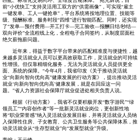
匹配、标准化交易闭环、全维度合规保障。”苑光辉说，目
前“小优快工”支持灵活用工双方的“供需画像”，可实现“雇主
一键发单、工人一键抢单”，平台系统将按地理位置、技能等
级、报酬标准、服务时段“四维”进行智能匹配。同时，还实现
了“发单—预付费用—开工打卡—完工验收—报酬日结/秒结—
双向评价”全流程线上化，全程电子合同签约，从制度层面杜
绝欠薪拖薪问题。
近年来，得益于数字平台带来的匹配精准度与便捷性，越
来越多灵活就业人员可以更高效获取工作，灵活就业的可持续
性增强。但仅靠精细化服务，无法为灵活就业人员提供更全
面、系统的保障。“今年4月，我省印发《关于推动灵活就
业“向新向智向优向高”健康发展的行动方案》，提出推动灵活
就业‘向新向智向优向高’健康发展，就是在回应这一问
题。”省人力资源社会保障厅就业促进处相关负责人说。
根据《行动方案》，我省不仅要积极开发“数字游民”“绿
领员工”“内容创作者”等一批新灵活就业岗位，更创新性地
将“职业荣誉感”纳入灵活就业发展目标，并将灵活就业人员纳
入保障性住房、子女教育、公共卫生服务等公共保障体系，推
动灵活就业从“生存型就业”向“发展型就业”升级。
责编：王云峰