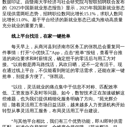
数据印证。由暨南大学经济与社会研究院与智联招聘联合发布
的《2025中国新就业形态报告》显示，2025年我国新就业形态
呈现供需两旺态势，招聘职位数同比增长15.1%，求职人数同
比增长11.0%。基于平台经济的新就业形态已成为推动高质量
充分就业的重要力量。
线上平台找活，在家一键抢单
每天早上，从商河县到济南市区务工的张凯总会重复同一
件事情：打开“小优快工”App，点击“抢单”按钮，查看平台推
送的岗位要求和时薪情况，确定想干的零活后与用工方对
接。“以前都是蹲马路找活，风吹日晒，还不一定有活干。现
在通过线上平台，不仅能看到附近的零活需求，还能在家一键
抢单，别提多方便了。”张凯说。
“以往，灵活就业的痛点集中于信息不对称、匹配效率
低、工资发放不及时等问题。如今，数智技术正在加速破解这
些难题，也为我们提供精细化服务明确了方向。”苑光辉介
绍，随着灵活用工市场日益活跃，越来越多人力资源机构开始
转型从事灵活用工服务，布局灵活用工平台建设。
“与其他平台相比，我们有三个优势功能，即AI即时供需