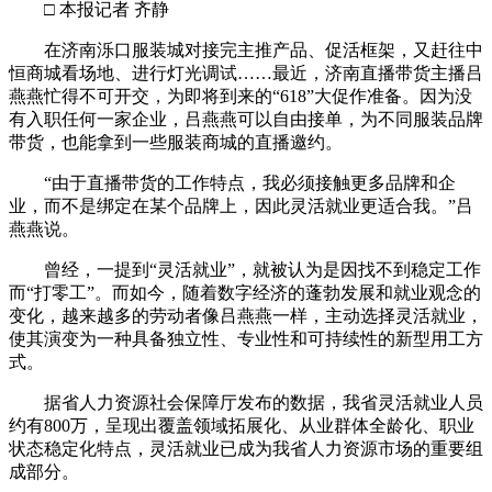
□ 本报记者 齐静
在济南泺口服装城对接完主推产品、促活框架，又赶往中
恒商城看场地、进行灯光调试……最近，济南直播带货主播吕
燕燕忙得不可开交，为即将到来的“618”大促作准备。因为没
有入职任何一家企业，吕燕燕可以自由接单，为不同服装品牌
带货，也能拿到一些服装商城的直播邀约。
“由于直播带货的工作特点，我必须接触更多品牌和企
业，而不是绑定在某个品牌上，因此灵活就业更适合我。”吕
燕燕说。
曾经，一提到“灵活就业”，就被认为是因找不到稳定工作
而“打零工”。而如今，随着数字经济的蓬勃发展和就业观念的
变化，越来越多的劳动者像吕燕燕一样，主动选择灵活就业，
使其演变为一种具备独立性、专业性和可持续性的新型用工方
式。
据省人力资源社会保障厅发布的数据，我省灵活就业人员
约有800万，呈现出覆盖领域拓展化、从业群体全龄化、职业
状态稳定化特点，灵活就业已成为我省人力资源市场的重要组
成部分。