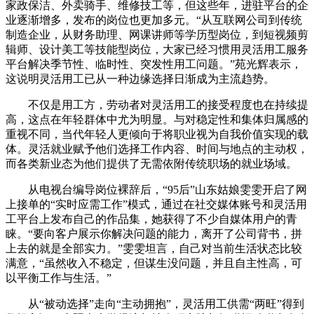
家政保洁、外卖骑手、维修技工等，但这些年，进驻平台的企
业逐渐增多，发布的岗位也更加多元。“从互联网公司到传统
制造企业，从财务助理、网课讲师等学历型岗位，到短视频剪
辑师、设计美工等技能型岗位，大家已经习惯用灵活用工服务
平台解决季节性、临时性、突发性用工问题。”苑光辉表示，
这说明灵活用工已从一种边缘选择日渐成为主流趋势。
不仅是用工方，劳动者对灵活用工的接受程度也在持续提
高，这点在年轻群体中尤为明显。与对稳定性和集体归属感的
重视不同，当代年轻人更倾向于将职业视为自我价值实现的载
体。灵活就业赋予他们选择工作内容、时间与地点的主动权，
而各类新业态为他们提供了无需依附传统职场的就业场域。
从电视台编导岗位裸辞后，“95后”山东姑娘雯雯开启了网
上接单的“实时应需工作”模式，通过在社交媒体账号和灵活用
工平台上发布自己的作品集，她获得了不少自媒体用户的青
睐。“要向客户展示你解决问题的能力，离开了公司背书，拼
上去的就是全部实力。”雯雯坦言，自己对当前生活状态比较
满意，“虽然收入不稳定，但谋生没问题，并且自主性高，可
以平衡工作与生活。”
从“被动选择”走向“主动拥抱”，灵活用工供需“两旺”得到