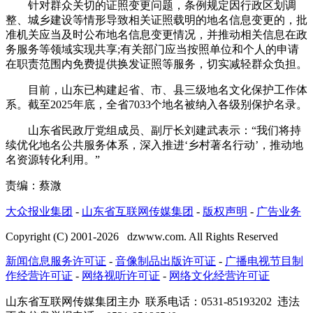
针对群众关切的证照变更问题，条例规定因行政区划调
整、城乡建设等情形导致相关证照载明的地名信息变更的，批
准机关应当及时公布地名信息变更情况，并推动相关信息在政
务服务等领域实现共享;有关部门应当按照单位和个人的申请
在职责范围内免费提供换发证照等服务，切实减轻群众负担。
目前，山东已构建起省、市、县三级地名文化保护工作体
系。截至2025年底，全省7033个地名被纳入各级别保护名录。
山东省民政厅党组成员、副厅长刘建武表示：“我们将持
续优化地名公共服务体系，深入推进‘乡村著名行动’，推动地
名资源转化利用。”
责编：蔡溦
大众报业集团
-
山东省互联网传媒集团
-
版权声明
-
广告业务
Copyright (C) 2001-
2026
dzwww.com. All Rights Reserved
新闻信息服务许可证
-
音像制品出版许可证
-
广播电视节目制
作经营许可证
-
网络视听许可证
-
网络文化经营许可证
山东省互联网传媒集团主办
联系电话：0531-85193202 违法