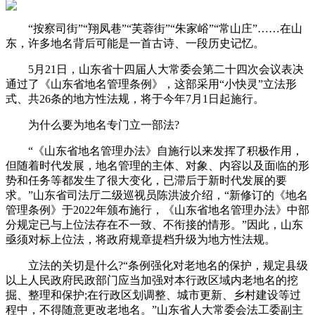
“按察司街”“翔凤巷”“芙蓉街”“朱家峪”“常山庄”……在山
东，许多地名背后可能是一首古诗、一段历史记忆。
5月21日，山东省十四届人大常委会第二十四次会议表决
通过了《山东省地名管理条例》，这部采用“小快灵”立法形
式、共26条的地方性法规，将于今年7月1日起施行。
为什么要为地名专门立一部法?
“《山东省地名管理办法》自施行以来发挥了积极作用，
但随着时代发展，地名管理的主体、对象、内容以及面临的形
势和任务等都发生了很大变化，已滞后于新时代发展的要
求。”山东省司法厅二级巡视员陈洪波介绍，“新修订的《地名
管理条例》于2022年颁布施行，《山东省地名管理办法》中部
分规定已与上位法存在不一致、不衔接的情形。”因此，山东
亟须对标上位法，将政府规章提档升级为地方性法规。
立法的关切是什么?“条例强化对老地名的保护，规定县级
以上人民政府民政部门应当加强对本行政区域内老地名的挖
掘、整理和保护;在行政区划调整、城市更新、乡村建设等过
程中，不得随意更改老地名。”山东省人大常委会法工委副主