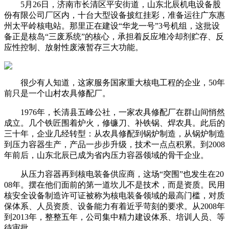
5月26日，济南市长清区平安街道，山东北辰机电设备股
份有限公司厂区内，十台大型设备披红挂彩，准备运往广东惠
州太平岭核电站。那里正在建设“华龙一号”3号机组，这批设
备正是核岛“三废系统”的核心，承担着反应堆冷却剂贮存、反
应性控制、放射性废液暂存三大功能。
很少有人知道，这家服务国家重大核电工程的企业，50年
前只是一个山村农具修配厂。
1976年，长清县五峰公社，一家农具修配厂在群山间悄然
成立。几个铁匠围着炉火，修镰刀、补铁锅、焊农具。此后的
三十年，企业几经转型：从农具修配到锅炉制造，从锅炉制造
到压力容器生产，产品一步步升级，技术一点点积累。到2008
年前后，山东北辰已成为省内压力容器领域的骨干企业。
从压力容器再到核电装备供应商，这场“突围”也发生在20
08年。摆在他们面前的第一道坎儿不是技术，而是资质。民用
核安全设备制造许可证被称为核电装备领域的最高门槛，对质
保体系、人员资质、设备能力有着近乎苛刻的要求。从2008年
到2013年，整整五年，公司集中精力建设体系、培训人员、等
待审批。