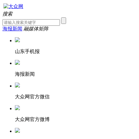
搜索
海报新闻
融媒体矩阵
山东手机报
海报新闻
大众网官方微信
大众网官方微博