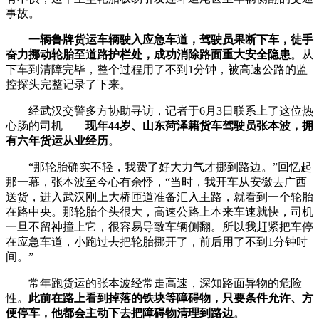
事故。
一辆鲁牌货运车辆驶入应急车道，驾驶员果断下车，徒手
奋力挪动轮胎至道路护栏处，成功消除路面重大安全隐患
。从
下车到清障完毕，整个过程用了不到1分钟，被高速公路的监
控探头完整记录了下来。
经武汉交警多方协助寻访，记者于6月3日联系上了这位热
心肠的司机——
现年44岁、山东菏泽籍货车驾驶员张本波，拥
有六年货运从业经历
。
“那轮胎确实不轻，我费了好大力气才挪到路边。”回忆起
那一幕，张本波至今心有余悸，“当时，我开车从安徽去广西
送货，进入武汉刚上大桥匝道准备汇入主路，就看到一个轮胎
在路中央。那轮胎个头很大，高速公路上本来车速就快，司机
一旦不留神撞上它，很容易导致车辆侧翻。所以我赶紧把车停
在应急车道，小跑过去把轮胎挪开了，前后用了不到1分钟时
间。”
常年跑货运的张本波经常走高速，深知路面异物的危险
性。
此前在路上看到掉落的铁块等障碍物，只要条件允许、方
便停车，他都会主动下去把障碍物清理到路边
。