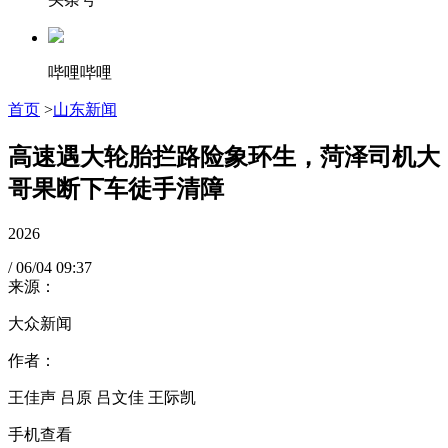
哔哩哔哩
首页
>
山东新闻
高速遇大轮胎拦路险象环生，菏泽司机大
哥果断下车徒手清障
2026
/
06/04
09:37
来源：
大众新闻
作者：
王佳声 吕原 吕文佳 王际凯
手机查看