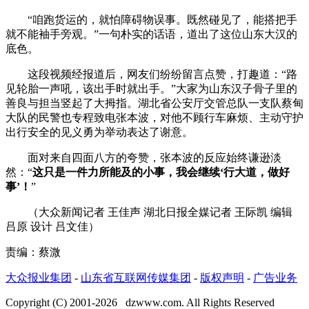
“咱跑货运的，就怕障碍物误事。既然碰见了，能搭把手
就不能袖手旁观。”一句朴实的话语，道出了这位山东大汉的
底色。
这段视频经报道后，网友们纷纷留言点赞，打趣道：“路
见轮胎一声吼，该出手时就出手。”大家为山东汉子骨子里的
善良与担当竖起了大拇指。湖北省公安厅交管总队一支队蔡甸
大队的民警也专程致电张本波，对他不顾行车麻烦、主动守护
出行安全的见义勇为举动表达了谢意。
面对来自四面八方的夸赞，张本波的反应始终谦逊淡
然：“
这只是一件力所能及的小事，我会继续‘行大道，做好
事’！
”
（大众新闻记者 王佳声 湖北日报全媒记者 王际凯 编辑
吕原 设计 吕文佳）
责编：蔡溦
大众报业集团
-
山东省互联网传媒集团
-
版权声明
-
广告业务
Copyright (C) 2001-
2026
dzwww.com. All Rights Reserved