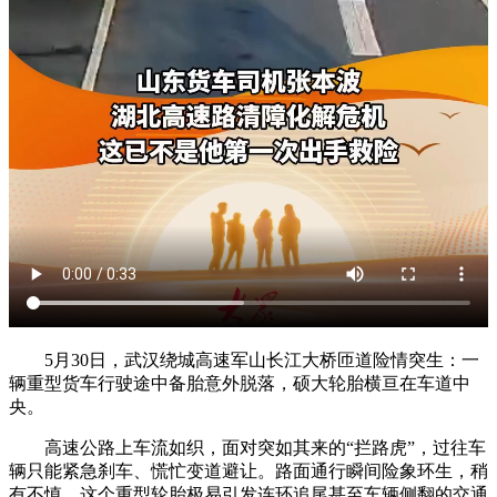
5月30日，武汉绕城高速军山长江大桥匝道险情突生：一
辆重型货车行驶途中备胎意外脱落，硕大轮胎横亘在车道中
央。
高速公路上车流如织，面对突如其来的“拦路虎”，过往车
辆只能紧急刹车、慌忙变道避让。路面通行瞬间险象环生，稍
有不慎，这个重型轮胎极易引发连环追尾甚至车辆侧翻的交通