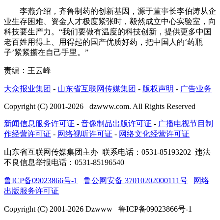
李燕介绍，齐鲁制药的创新基因，源于董事长李伯涛从企
业生存困难、资金人才极度紧张时，毅然成立中心实验室，向
科技要生产力。“我们要做有温度的科技创新，提供更多中国
老百姓用得上、用得起的国产优质好药，把中国人的‘药瓶
子’紧紧攥在自己手里。”
责编：王云峰
大众报业集团
-
山东省互联网传媒集团
-
版权声明
-
广告业务
Copyright (C) 2001-
2026
dzwww.com. All Rights Reserved
新闻信息服务许可证
-
音像制品出版许可证
-
广播电视节目制
作经营许可证
-
网络视听许可证
-
网络文化经营许可证
山东省互联网传媒集团主办
联系电话：0531-85193202 违法
不良信息举报电话：0531-85196540
鲁ICP备09023866号-1
鲁公网安备 37010202000111号
网络
出版服务许可证
Copyright (C) 2001-
2026
Dzwww 鲁ICP备09023866号-1