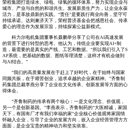
荣程集团打造绿水、绿电、绿氢的循环体系，努力实现企业与
城市、产业与自然的和谐共生。发展新质生产力，让企业永葆
活力，是革故鼎新的实践。“责任”是要践行商业向善，坚守可
持续承诺。达则兼济天下，荣程普济基金会把感恩社会、传承
爱心的理念作为发展宗旨，持续探索公益新模式。
科力尔电机集团董事长聂鹏举分享了公司在AI高速发展
的背景下进行转型的思考。他认为，传统企业要实现AI+制
造，最需要的是真实的产线、工艺和数据。“所以我们引入了S
AP系统，把基础的数据、图纸等理清楚，这样才有机会做到
与AI结合。”
“我们的高质量发展在于赶上了好时代，在于始终与国家
同频共振，在于艰苦创业，追求卓越的企业家精神。”齐鲁制
药集团总裁李燕分享了企业在文化传承、创新发展等方面的心
得体会。
“齐鲁制药的传承有两个核心：一是文化理念、价值观，
另一个是创新基因。”李燕表示，齐鲁制药的“大医精诚，家国
天下，有国有厂才有我们幸福的家”企业核心价值观将家国情
怀融入企业，引导了企业的发展方向，嵌入企业经营管理方方
面面，是企业宝贵的精神动力和坚实依靠。