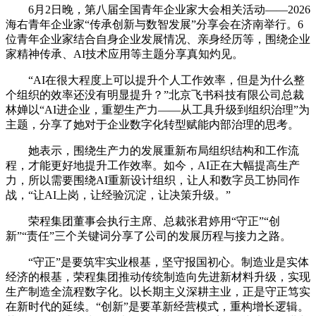
6月2日晚，第八届全国青年企业家大会相关活动——2026
海右青年企业家“传承创新与数智发展”分享会在济南举行。6
位青年企业家结合自身企业发展情况、亲身经历等，围绕企业
家精神传承、AI技术应用等主题分享真知灼见。
“AI在很大程度上可以提升个人工作效率，但是为什么整
个组织的效率还没有明显提升？”北京飞书科技有限公司总裁
林婵以“AI进企业，重塑生产力——从工具升级到组织治理”为
主题，分享了她对于企业数字化转型赋能内部治理的思考。
她表示，围绕生产力的发展重新布局组织结构和工作流
程，才能更好地提升工作效率。如今，AI正在大幅提高生产
力，所以需要围绕AI重新设计组织，让人和数字员工协同作
战，“让AI上岗，让经验沉淀，让决策升级。”
荣程集团董事会执行主席、总裁张君婷用“守正”“创
新”“责任”三个关键词分享了公司的发展历程与接力之路。
“守正”是要筑牢实业根基，坚守报国初心。制造业是实体
经济的根基，荣程集团推动传统制造向先进新材料升级，实现
生产制造全流程数字化。以长期主义深耕主业，正是守正笃实
在新时代的延续。“创新”是要革新经营模式，重构增长逻辑。