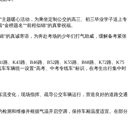
”主题暖心活动，为乘坐定制公交的高三、初三毕业学子送上专
金榜题名”“前程似锦”的真挚祝福。
锦”的真诚寄语，为奔赴考场的少年们打气助威，缓解备考紧张
3路、B46路、B52路、K55路、B68路、K72路、K75
线车。专线车车辆统一设置“高考、中考专线车”标识，在考生出行集中时
流变化，现场指挥、疏导公交车辆运行，营造良好的道路交通
检测和维修并根据气温开启空调，保持车厢温度适宜。在部分