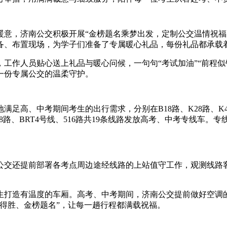
，济南公交积极开展“金榜题名乘梦出发，定制公交温情祝福
、布置现场，为学子们准备了专属暖心礼品，每份礼品都承载着“
作人员贴心送上礼品与暖心问候，一句句“考试加油”“前程似
一份专属公交的温柔守护。
考期间考生的出行需求，分别在B18路、K28路、K41路、K4
5路、K128路、BRT4号线、516路共19条线路发放高考、中考专
交还提前部署各考点周边途经线路的上站值守工作，观测线路客
打造有温度的车厢。高考、中考期间，济南公交提前做好空调的
得胜、金榜题名”，让每一趟行程都满载祝福。