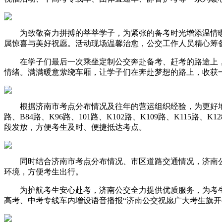
为致敬奋力拼搏的莘莘学子，为紧张的备考时光增添温情暖意
属惊喜与美好祝愿。活动现场温馨治愈，公交工作人员精心筹备
在学子们最后一次乘坐定制公交奔赴备考、赶考的路途上，工
情绪。满满暖意萦绕车厢，让学子们在奔赴梦想的路上，收获
根据济南市考点分布情况及往年的营运组织经验，为更好地满足高、中
路、B84路、K96路、101路、K102路、K109路、K11
段发放，方便考生及时、便捷抵达考点。
同时结合济南市考点分布情况、市区道路交通情况，济南公
环境，方便考生出行。
为护航考生安心赴考，济南公交全力提供优质服务，为考生
高考、中考专线车内增设语音播报“济南公交祝愿广大考生旗开