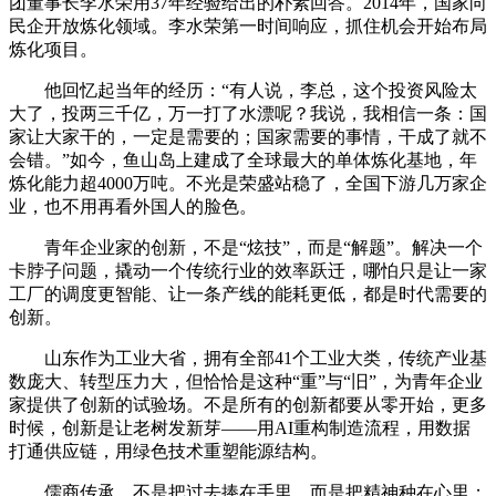
团董事长李水荣用37年经验给出的朴素回答。2014年，国家向
民企开放炼化领域。李水荣第一时间响应，抓住机会开始布局
炼化项目。
他回忆起当年的经历：“有人说，李总，这个投资风险太
大了，投两三千亿，万一打了水漂呢？我说，我相信一条：国
家让大家干的，一定是需要的；国家需要的事情，干成了就不
会错。”如今，鱼山岛上建成了全球最大的单体炼化基地，年
炼化能力超4000万吨。不光是荣盛站稳了，全国下游几万家企
业，也不用再看外国人的脸色。
青年企业家的创新，不是“炫技”，而是“解题”。解决一个
卡脖子问题，撬动一个传统行业的效率跃迁，哪怕只是让一家
工厂的调度更智能、让一条产线的能耗更低，都是时代需要的
创新。
山东作为工业大省，拥有全部41个工业大类，传统产业基
数庞大、转型压力大，但恰恰是这种“重”与“旧”，为青年企业
家提供了创新的试验场。不是所有的创新都要从零开始，更多
时候，创新是让老树发新芽——用AI重构制造流程，用数据
打通供应链，用绿色技术重塑能源结构。
儒商传承，不是把过去捧在手里，而是把精神种在心里；