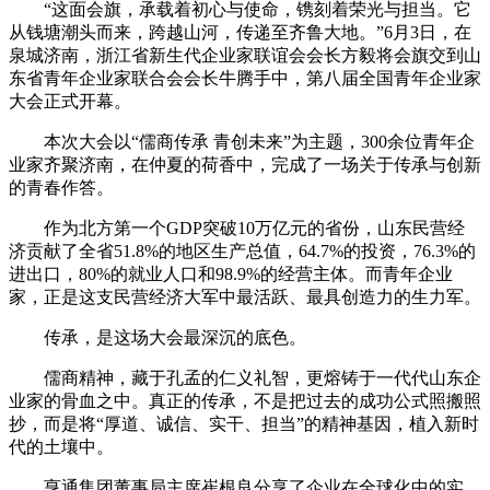
“这面会旗，承载着初心与使命，镌刻着荣光与担当。它
从钱塘潮头而来，跨越山河，传递至齐鲁大地。”6月3日，在
泉城济南，浙江省新生代企业家联谊会会长方毅将会旗交到山
东省青年企业家联合会会长牛腾手中，第八届全国青年企业家
大会正式开幕。
本次大会以“儒商传承 青创未来”为主题，300余位青年企
业家齐聚济南，在仲夏的荷香中，完成了一场关于传承与创新
的青春作答。
作为北方第一个GDP突破10万亿元的省份，山东民营经
济贡献了全省51.8%的地区生产总值，64.7%的投资，76.3%的
进出口，80%的就业人口和98.9%的经营主体。而青年企业
家，正是这支民营经济大军中最活跃、最具创造力的生力军。
传承，是这场大会最深沉的底色。
儒商精神，藏于孔孟的仁义礼智，更熔铸于一代代山东企
业家的骨血之中。真正的传承，不是把过去的成功公式照搬照
抄，而是将“厚道、诚信、实干、担当”的精神基因，植入新时
代的土壤中。
亨通集团董事局主席崔根良分享了企业在全球化中的实