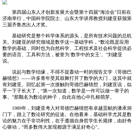
第四届山东人才创新发展大会暨第十四届“海洽会”日前在
济南举行，中国科学院院士、山东大学讲席教授刘建亚获颁第
三届齐鲁杰出人才奖。
基础研究是整个科学体系的源头，是所有技术问题的总机
关。刘建亚的研究领域是数学这一基础学科，“数论既是应用
数学的基础，同时也为自然科学、工程技术及社会科学提供必
要的语言、工具和方法，被誉为‘数学中的女王’。”刘建亚
说。
说起与数学结缘，不得不提轰动一时的报告文学《哥德巴
赫猜想》——许多青年受其鼓舞打开了数学的大门，这其中就
有刘建亚。回忆起第一次接触到哥德巴赫猜想，刘建亚说，似
乎一下子长大了，“第一次知道，数学是一件可以做一辈子的
事。”那颗名为数论的种子，自此在他心中扎根萌芽。
1989年，刘建亚考入对哥德巴赫猜想有卓越贡献的潘承洞
门下，踏上了数论研究的征途。在他看来，基础科学尤其是数
论的魅力在于非功利性，在于遵循自身哲学生长规律，由好奇
心驱动，“而多数伟大发现都源于满足好奇心”。