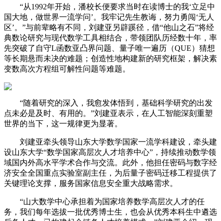
“从1992年开始，潘校长便要求当时在读博士的我‘立足中
国大地，做世界一流学问’。我牢记先生教诲，努力勇闯‘无人
区’。”与前辈略有不同，刘建亚另辟蹊径，借“他山之石”将经
典数论研究与现代数学工具相结合，带领团队历经数十年，率
先突破了自守L函数亚凸界问题、量子唯一遍历（QUE）猜想
等长期悬而未决的难题；创造性地构建新的研究框架，解决素
变数高次方程组可解性问题等难题。
“随着研究的深入，我愈发体悟到，基础科学研究的出发
点未必是及时、有用的。”刘建亚表示，在人工智能深刻重塑
世界的当下，这一规律更为显著。
刘建亚牵头领导山东大学数学国家一流学科建设，牵头建
设山东大学“数学国家高层次人才培养中心”，持续推动数学领
域国内外高水平学术合作与交流。此外，他担任密码与数字经
济安全全国重点实验室副主任，为后量子密码迁移工程提供了
关键理论支撑，服务国家信息安全重大战略需求。
“山大数学中心承担着为国家培养数学高层次人才的任
务，我们每年选拔一批优秀博士生，也会从优秀本科生中遴选