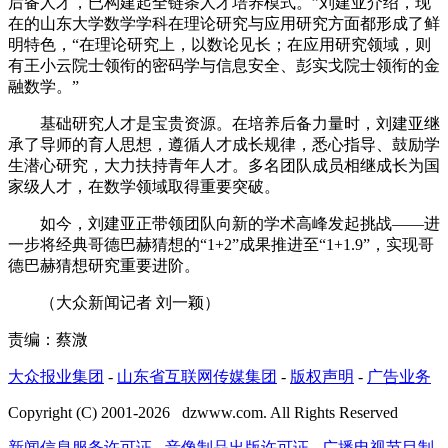
后备人才，已构建起全链条人才培养模式。”刘建亚介绍，现
在的山东大学数学学科在理论研究与应用研究方面都形成了鲜
明特色，“在理论研究上，以数论见长；在应用研究领域，则
有王小云院士领衔的密码学与信息安全、彭实戈院士领衔的金
融数学。”
基础研究人才是宝贵资源。在培养后备力量时，刘建亚继
承了导师的育人思想，遵循人才成长规律，悉心指导、鼓励学
生潜心研究，大力扶持青年人才。多名团队成员相继成长为国
家级人才，在数学领域取得重要突破。
如今，刘建亚正带领团队向新的学术高峰发起挑战——进
一步将经典哥德巴赫猜想的“1+2”成果推进至“1+1.9”，实现哥
德巴赫猜想研究重要进阶。
（大众新闻记者 刘一颖）
责编：蔡溦
大众报业集团
-
山东省互联网传媒集团
-
版权声明
-
广告业务
Copyright (C) 2001-
2026
dzwww.com. All Rights Reserved
新闻信息服务许可证
-
音像制品出版许可证
-
广播电视节目制