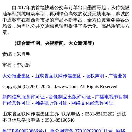
自2017年的首笔快速公交车订单出口墨西哥起，从传统燃
油车型到纯电动车型，再到绿色高效的双源无轨电车，聊城的
中通客车在墨西哥市场的产品不断丰富，全方位覆盖各类客运
场景，为当地公共交通绿色转型提供了多元化、高品质解决方
案。
（综合新华网、央视新闻、大众新闻等）
责编：朱肖明
审核：李兆辉
大众报业集团
-
山东省互联网传媒集团
-
版权声明
-
广告业务
Copyright (C) 2001-
2026
dzwww.com. All Rights Reserved
新闻信息服务许可证
-
音像制品出版许可证
-
广播电视节目制
作经营许可证
-
网络视听许可证
-
网络文化经营许可证
山东省互联网传媒集团主办
联系电话：0531-85193202 违法
不良信息举报电话：0531-85196540
鲁ICP备09023866号-1
鲁公网安备 37010202000111号
网络