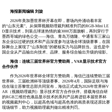
海报新闻编辑 刘旋
2026年美加墨世界杯开幕在即，赛场内外涌动着丰富
的“山东元素”。从保障视频助理裁判精准判罚的RGB-Mini LE
D显示技术，到装点球迷热情的逾3000万面旗帜，再到穿行于
墨西哥城的绿色公交——海信、青岛万德隆、中通客车三家山
东企业以过硬的技术和产品深度参与这场全球顶级赛事，在国
际舞台上展现了“山东制造”的硬核实力与品牌担当。这也是中
国企业从产品输出向技术、品牌、服务综合输出升级的缩影。
海信：连续三届世界杯官方赞助商，VAR显示技术官方
合作伙伴
作为2026年世界杯全球官方赞助商，海信已连续赞助三届
世界杯、三届欧洲杯等顶级赛事。2026年4月，国际足联与海
信在瑞士苏黎世总部共同宣布，海信正式成为2026年世界杯V
AR（视频助理裁判）显示技术官方合作伙伴。搭载海信自研
的RGB三维控色液晶显示技术的系列产品将进驻本届世界杯
的视频裁判中心，以超高色域与超高色准的画质表现还原比赛
现场细节，助力视频助理裁判做出精准判罚。