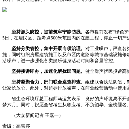
坚持源头防控，提前筑牢宁静防线。
各市提前发布“绿色护
5日，在居民区、距考点500米范围内的在建工程，停止一切
坚持分类管控，集中开展专项治理。
对工业噪声，严查各
施，同时组织房屋建筑施工以及市区内道路等城市基础设施修
活噪声，进一步强化各类娱乐健身活动时间和音量管控。
坚持接诉即办，加速化解扰民问题。
健全噪声扰民投诉高
坚持凝聚合力，部门联合巡查排查。
组建联合执法队伍，
让家长放心。此外，对超标排放噪声，在商业经营活动中使用
省生态环境厅总工程师马运文表示，良好的声环境离不开全
梦六月。同时，祝愿全省考生从容应考、不负韶华、金榜题名
（大众新闻记者 王嘉一）
责编：高雪婷