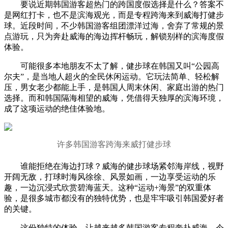
要说近期韩国游客超热门的跨国度假选择是什么？答案不
是网红打卡，也不是滨海观光，而是专程跨海来到威海打健步
球。近段时间，不少韩国游客组团漂洋过海，舍弃了常规的景
点游玩，只为奔赴威海的海边挥杆畅玩，解锁别样的滨海度假
体验。
可能很多本地朋友不太了解，健步球在韩国又叫“公园高
尔夫”，是当地人超火的全民休闲运动。它玩法简单、轻松解
压，男女老少都能上手，是韩国人周末休闲、家庭出游的热门
选择。而和韩国隔海相望的威海，凭借得天独厚的滨海环境，
成了这项运动的绝佳体验地。
许多韩国游客跨海来威打健步球
谁能拒绝在海边打球？威海的健步球场紧邻海岸线，视野
开阔无敌，打球时海风徐徐、风景如画，一边享受运动的乐
趣，一边沉浸式欣赏碧海蓝天。这种“运动+海景”的双重体
验，是很多城市都没有的独特优势，也是牢牢吸引韩国爱好者
的关键。
这份独特的体验，让越来越多韩国游客专程奔赴威海。今