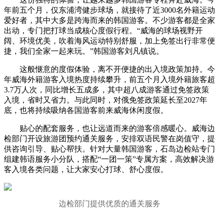
年前五个月，仅东浦湾健步球场，就接待了近3000名外籍运动
爱好者，其中大多是跨海而来的韩国游客。不少游客都是全家
出动，专门把打球当成核心度假行程。“威海的球场视野开
阔、环境优美，吹着海风运动特别舒服，加上免签出行非常便
捷，我们全家一起来玩。”韩国游客刘凡镇说。
这般惬意的度假体验，离不开便捷的出入境政策加持。今
年威海外籍游客入境热度持续攀升，前五个月入境外籍旅客超
3.7万人次，同比增长五成多，其中超八成游客通过免签政策
入境，省时又省力。与此同时，对俄免签政策延长至2027年
底，也将持续吸纳各国游客前来威海休闲度假。
贴心的配套服务，也让远道而来的游客倍感暖心。威海边
检部门开设旅游团预约通关服务，安排双语民警在岗值守，提
供咨询引导、贴心帮扶。针对大量韩国游客，石岛边检站专门
组建韩语服务小分队，搭配“一团一策”专属方案，高效解决游
客入境各类问题，让大家安心打球、舒心度假。
边检部门提供优质的通关服务