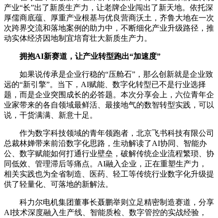
产业“长”出了新质生产力，让老牌企业闯出了新天地。依托深
厚儒商底蕴、厚重产业根基与优良营商沃土，齐鲁大地在一次
次跨界交流和落地案例的助力中，不断细化产业升级路径，推
动实体经济因地制宜培育壮大新质生产力。
拥抱AI新赛道，让产业转型跑出“加速度”
如果说传承是企业行稳的“压舱石”，那么创新就是企业致
远的“新引擎”。当下，AI赋能、数字化转型已不是行业选择
题，而是企业突围成长的必答题。本次分享会上，六位青年企
业家带来的各自领域最鲜活、最接地气的数智转型实践，可以
说，干货满满、新意十足。
作为数字科技领域的青年领跑者，北京飞书科技有限公司
总裁林婵带来前沿数字化思路，生动解读了AI协同、智能办
公、数字赋能如何打通行业壁垒，破解传统企业流程繁琐、协
同低效、管理滞后等痛点。AI融入企业，正在重塑生产力，
相关实践也为全省制造、医药、轻工等传统行业数字化升级提
供了轻量化、可落地的新解法。
科力尔电机集团董事长聂鹏举则立足精密制造赛道，分享
AI技术深度融入生产线、智能质检、数字管控的实战经验，