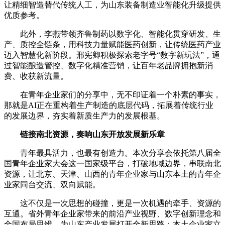
让精细智造替代传统人工，为山东装备制造业智能化升级提供
优质参考。
此外，李燕带领齐鲁制药以数字化、智能化贯穿研发、生
产、质控全链条，用科技力量赋能医药创新，让传统医药产业
迈入智慧化新阶段。邢宪卿积极探索老字号“数字新玩法”，通
过智能酿造管控、数字化精准营销，让百年老品牌拥抱新消
费、收获新流量。
在青年企业家们的分享中，无不印证着一个朴素的事实，
那就是AI正在重构着生产制造的底层代码，拓展着传统行业
的发展边界，夯实着新质生产力的发展根基。
链接南北资源，奏响山东开放发展新乐章
青年最具活力，也最有创造力。本次分享会依托第八届全
国青年企业家大会这一国家级平台，打破地域边界，串联南北
资源，让北京、天津、山西的青年企业家与山东本土的青年企
业家同台交流、双向赋能。
这不仅是一次思想的碰撞，更是一次机遇的牵手、资源的
互通。省外青年企业家带来的前沿产业视野、数字创新理念和
全国布局思维，为山东产业发展打开全新思路；本土企业家立