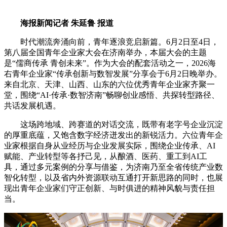
海报新闻记者 朱延鲁 报道
时代潮流奔涌向前，青年逐浪竞启新篇。6月2日至4日，
第八届全国青年企业家大会在济南举办，本届大会的主题
是“儒商传承 青创未来”。作为大会的配套活动之一，2026海
右青年企业家“传承创新与数智发展”分享会于6月2日晚举办。
来自北京、天津、山西、山东的六位优秀青年企业家齐聚一
堂，围绕“AI·传承·数智济南”畅聊创业感悟、共探转型路径、
共话发展机遇。
这场跨地域、跨赛道的对话交流，既带有老字号企业沉淀
的厚重底蕴，又饱含数字经济迸发出的新锐活力。六位青年企
业家根据自身从业经历与企业发展实际，围绕企业传承、AI
赋能、产业转型等各抒己见，从酿酒、医药、重工到AI工
具，通过多元案例的分享与借鉴，为济南乃至全省传统产业数
智化转型，以及省内外资源联动互通打开新思路的同时，也展
现出青年企业家们守正创新、与时俱进的精神风貌与责任担
当。