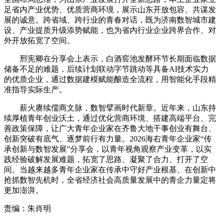
足省内产业优势、优质营商环境，展示山东开放包容、共谋发
展的诚意。跨省域、跨行业的青春对话，既为济南数智城市建
设、产业提质升级添势赋能，也为省内行业企业跨界合作、对
外开放拓宽了空间。
邢宪卿在分享会上表示，白酒窖池发酵环节长期面临数据
储备不足的难题，后续计划联动字节跳动等具备AI技术实力
的优质企业，通过数据建模赋能酿造全流程，用智能化手段精
准指导实际生产。
薪火赓续儒商文脉，数智擘画时代新章。近年来，山东持
续厚植青年创业沃土，通过优化营商环境、搭建高端平台、完
善政策保障，让广大青年企业家在齐鲁大地干事创业有舞台、
创新突破有底气、逐梦前行有力量。2026海右青年企业家“传
承创新与数智发展”分享会，以青年视角观察产业变革，以实
践经验破解发展难题，拓宽了思路、凝聚了合力、打开了空
间。当越来越多青年企业家在传承中守好产业根基、在创新中
抢抓数智先机时，全省经济社会高质量发展中的青企力量定将
更加澎湃。
责编：朱肖明