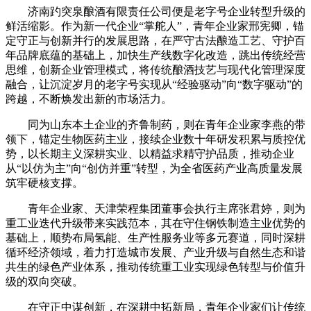
济南趵突泉酿酒有限责任公司便是老字号企业转型升级的
鲜活缩影。作为新一代企业“掌舵人”，青年企业家邢宪卿，锚
定守正与创新并行的发展思路，在严守古法酿造工艺、守护百
年品牌底蕴的基础上，加快生产线数字化改造，跳出传统经营
思维，创新企业管理模式，将传统酿酒技艺与现代化管理深度
融合，让沉淀岁月的老字号实现从“经验驱动”向“数字驱动”的
跨越，不断焕发出新的市场活力。
同为山东本土企业的齐鲁制药，则在青年企业家李燕的带
领下，锚定生物医药主业，接续企业数十年研发积累与质控优
势，以长期主义深耕实业、以精益求精守护品质，推动企业
从“以仿为主”向“创仿并重”转型，为全省医药产业高质量发展
筑牢硬核支撑。
青年企业家、天津荣程集团董事会执行主席张君婷，则为
重工业迭代升级带来实践范本，其在守住钢铁制造主业优势的
基础上，顺势布局氢能、生产性服务业等多元赛道，同时深耕
循环经济领域，着力打造城市发展、产业升级与自然生态和谐
共生的绿色产业体系，推动传统重工业实现绿色转型与价值升
级的双向突破。
在守正中谋创新，在深耕中拓新局，青年企业家们让传统