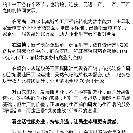
的上中下游各个环节，也沟通、连接、促进一产、二产、三产
之间的协同发展。
在青岛
，海尔卡奥斯将工厂经验转化为数字能力，主导制
定全球首个IEEE智能交互引擎国际标准，已链接全球90多万
家企业，服务超过16万家，助力企业生产效率提升明显。
在淄博
，新华制药跳出单一药品生产，依托设计产能200
亿片的国际合作中心，面向罗氏、拜耳等跨国药企落地CDM
O定制代工，靠技术服务拓宽盈利空间。
在烟台
，杰瑞股份不再局限油气设备产销，依托装备自研
积淀拓展油田工程运维、天然气场站总包等配套服务，服务板
块营收占比持续提升，业务落地全球 70 余个国家。
对山东来说，发展服务业，不是抛弃制造业，而是升级制
造业。这些头部企业的实践，印证了一个趋势，制造本身仍是
基础，但生产的价值，正加速向生产前的研发与生产后的服务
两端延伸。而这正是“微笑曲线”所揭示的道理。
看生活性服务业，持续升温，让民生幸福更有质感。
随着人均GDP不断迈上新台阶，山东正以系统布局和持