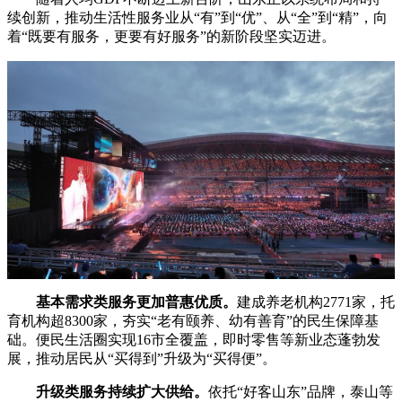
续创新，推动生活性服务业从“有”到“优”、从“全”到“精”，向
着“既要有服务，更要有好服务”的新阶段坚实迈进。
基本需求类服务更加普惠优质。
建成养老机构2771家，托
育机构超8300家，夯实“老有颐养、幼有善育”的民生保障基
础。便民生活圈实现16市全覆盖，即时零售等新业态蓬勃发
展，推动居民从“买得到”升级为“买得便”。
升级类服务持续扩大供给。
依托“好客山东”品牌，泰山等