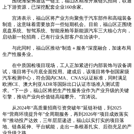
围绕潍柴弗迪这一链主，福山区精准开展链式招商，联通
上下游资源，已深挖配套企业160余家。
宫涛表示，福山区将产业方向聚焦于汽车部件和高端装备
制造，这意味着需要放弃一些短期机会。目前，福山区正围绕
底盘系统、智驾系统、智能座舱等新能源汽车三大核心方向，
启动新一轮招商，已有行业头部客户在洽谈中。
与此同时，福山区推动“制造＋服务”深度融合，加速布局
生产性服务业。
在中质国检项目现场，工人正加紧进行内部装饰与设备调
试，项目将于6月底全面投用。建成后，该项目将争创国家级
汽车检测中心，符合国内CMA、CNAS认证标准，同时满足
欧洲CE、澳大利亚ADR等国际出口认证市场准入测试需
求。“下一步，福山区将把生产性服务业作为产业升级的关键
引擎，推动产业向价值链高端攀升。”宫涛说。
从2024年“高质量招商引资突破年”延链补链，到2025
年“营商环境提升年”全周期服务，再到2026年“项目成效落实
年”推动投产达效，三年层层递进，福山以实打实的项目落
地、链条延伸、平台赋能，走出一条根基扎实、后劲充足的产
业升级之路。