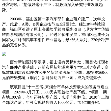
任宫涛说：“想做好这个产业，就必须深入研究行业发展趋
势。”
2003年，福山区第一家汽车部件企业落户建厂，次年投
产。此后，A类、B类企业按节点全部到位。经过8年持续招
商，福山区引进了原上海采埃孚转向系统项目（现为博世华域
转向系统烟台有限公司）。经过20多年发展，福山区已成长为
国家火炬计划汽车零部件产业基地，形成6大系列、220余种产
品的完备体系。
面对新能源转型浪潮，福山没有另起炉灶，而是依托现有
汽车部件产业基础，超前布局新能源商用车“大三电”赛道，高
标准规划建设8.6平方公里的新能源汽车产业园。总投资560亿
元的潍柴弗迪（烟台）新能源动力产业园，成为关键落子。
该项目是“十一五”以来烟台市单体投资最大的装备制造业
项目，2024年3月开工，300天实现首批产品下线。“项目一期
占地1007亩，今年还将新增产线，实现产能翻倍。2030年三期
全部达产后，年可实现销售收入1000亿元。”纪仁鹏介绍。