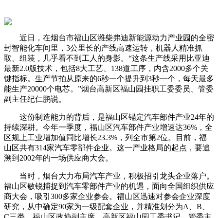
近日，在烟台市福山区潍柴弗迪新能源动力产业园的全密
封智能化车间里，3公里长的产线高速运转，机器人精准抓
取、组装，几乎看不到工人的身影。“这条生产线采用比亚迪
最新2.0版技术，包括8大工艺、138道工序，内含2000多个关
键指标。生产节拍从原来的6秒一个提升到3秒一个，每天最多
能生产20000个电芯。”烟台高新区福山园挂职工委委员、管委
副主任纪仁鹏说。
这份制造能力的背后，是福山区锚定汽车部件产业24年的
持续深耕。今年一季度，福山区汽车部件产业增速达36%，全
区规上工业增加值同比增长23.3%，列全市第2位。目前，福
山区共有314家汽车零部件企业。这一产业格局的起点，要追
溯到2002年的一场供应商大会。
当时，烟台大力布局汽车产业，积极招引龙头企业落户。
福山区敏锐捕捉到汽车零部件产业的机遇，面向全国组织供应
商大会，吸引300多家企业参会。福山区迅速对参会企业深度
研究，从中确定90家为一级配套企业，并精准划分为A、B、
C三类。福山区政协副主席，高新区福山园工委书记、管委主