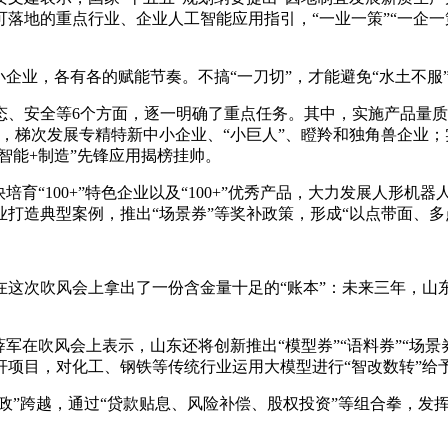
落地的重点行业、企业人工智能应用指引，“一业一策”“一企一
业，各有各的赋能节奏。不搞“一刀切”，才能避免“水土不服
安全等6个方面，逐一明确了重点任务。其中，实施产品量质
动，梯次发展专精特新中小企业、“小巨人”、瞪羚和独角兽企业
智能+制造”先锋应用揭榜挂帅。
“100+”特色企业以及“100+”优秀产品，大力发展人形机
打造典型案例，推出“场景券”等奖补政策，形成“以点带面、多
次吹风会上拿出了一份含金量十足的“账本”：未来三年，山东
在吹风会上表示，山东还将创新推出“模型券”“语料券”“场景
标杆项目，对化工、钢铁等传统行业运用大模型进行“智改数转”给
”跨越，通过“贷款贴息、风险补偿、股权投资”等组合拳，发挥