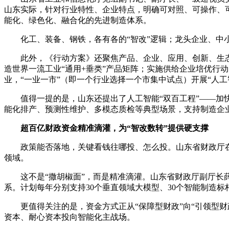
山东实际，针对行业特性、企业特点，明确可对照、可操作、可
能化、绿色化、融合化的先进制造体系。
化工、装备、钢铁，各有各的“智改”逻辑；龙头企业、中小企
此外，《行动方案》还聚焦产品、企业、应用、创新、生态、
造世界一流工业“通用+垂类”产品矩阵；实施供给企业培优行
业，“一业一市”（即一个行业选择一个市集中试点）开展“人工
值得一提的是，山东还提出了人工智能“双百工程”——加快培育
能化排产、预测性维护、多模态质检等典型场景，支持制造企业
超百亿财政资金精准滴灌，为“智改数转”提供硬支撑
政策能否落地，关键看钱往哪投、怎么投。山东省财政厅在这
领域。
这不是“撒胡椒面”，而是精准滴灌。山东省财政厅副厅长薛军
系。计划每年分别支持30个垂直领域大模型、30个智能制造
更值得关注的是，资金方式正从“保障型财政”向“引领型财政
资本、耐心资本投向智能化主战场。