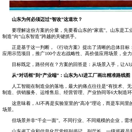
山东为何必须迈过“智改”这道坎？
要理解这份方案的分量，先要看山东的“家底”。山东是工业
制造”向“山东智造”跨越的关键抓手。
正是基于这一判断，《行动方案》提出了清晰的总体目标：到20
应用示范项目，推广100个左右战略性、高价值应用场景，全
目标既定，路径何在？方案的回答是：从场景入手，让AI走
从“对话框”到“产业端”：山东为AI进工厂画出精准路线图
人工智能在制造业的落地，最大的痛点往往是“有技术、无场
制造、供销服务、运维售后、经营管理、产业协同等6大制造环
这意味着，AI不再是实验室里的“高冷”理论，而是车间里的
场景。
但场景并非“千企一面”。不同行业、不同规模的企业，需求
山东省工业和信息化厅党组副书记、副厅长、一级巡视员安文