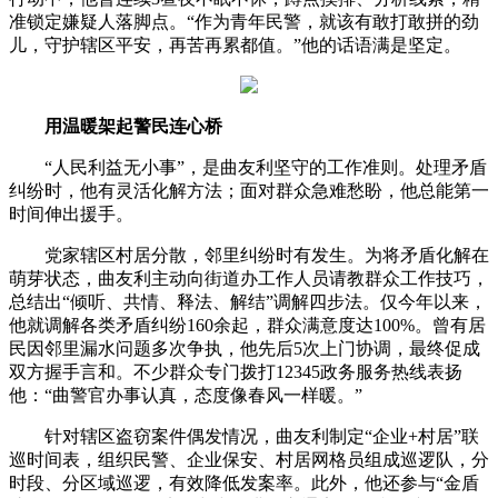
准锁定嫌疑人落脚点。“作为青年民警，就该有敢打敢拼的劲
儿，守护辖区平安，再苦再累都值。”他的话语满是坚定。
用温暖架起警民连心桥
“人民利益无小事”，是曲友利坚守的工作准则。处理矛盾
纠纷时，他有灵活化解方法；面对群众急难愁盼，他总能第一
时间伸出援手。
党家辖区村居分散，邻里纠纷时有发生。为将矛盾化解在
萌芽状态，曲友利主动向街道办工作人员请教群众工作技巧，
总结出“倾听、共情、释法、解结”调解四步法。仅今年以来，
他就调解各类矛盾纠纷160余起，群众满意度达100%。曾有居
民因邻里漏水问题多次争执，他先后5次上门协调，最终促成
双方握手言和。不少群众专门拨打12345政务服务热线表扬
他：“曲警官办事认真，态度像春风一样暖。”
针对辖区盗窃案件偶发情况，曲友利制定“企业+村居”联
巡时间表，组织民警、企业保安、村居网格员组成巡逻队，分
时段、分区域巡逻，有效降低发案率。此外，他还参与“金盾