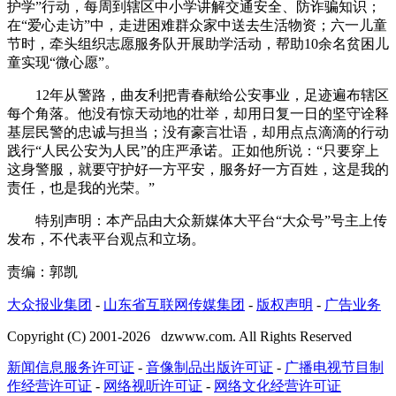
护学”行动，每周到辖区中小学讲解交通安全、防诈骗知识；
在“爱心走访”中，走进困难群众家中送去生活物资；六一儿童
节时，牵头组织志愿服务队开展助学活动，帮助10余名贫困儿
童实现“微心愿”。
12年从警路，曲友利把青春献给公安事业，足迹遍布辖区
每个角落。他没有惊天动地的壮举，却用日复一日的坚守诠释
基层民警的忠诚与担当；没有豪言壮语，却用点点滴滴的行动
践行“人民公安为人民”的庄严承诺。正如他所说：“只要穿上
这身警服，就要守护好一方平安，服务好一方百姓，这是我的
责任，也是我的光荣。”
特别声明：本产品由大众新媒体大平台“大众号”号主上传
发布，不代表平台观点和立场。
责编：郭凯
大众报业集团
-
山东省互联网传媒集团
-
版权声明
-
广告业务
Copyright (C) 2001-
2026
dzwww.com. All Rights Reserved
新闻信息服务许可证
-
音像制品出版许可证
-
广播电视节目制
作经营许可证
-
网络视听许可证
-
网络文化经营许可证