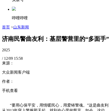
哔哩哔哩
首页
>
山东新闻
济南民警曲友利：基层警营里的“多面手”
2025
/
12/09
15:58
来源：
大众新闻客户端
作者：
手机查看
“要用心保平安，用情暖民心，用爱铸警魂。”这是曲友利
从2013年穿上警服那天起，就刻在心里的誓言。如今，这位