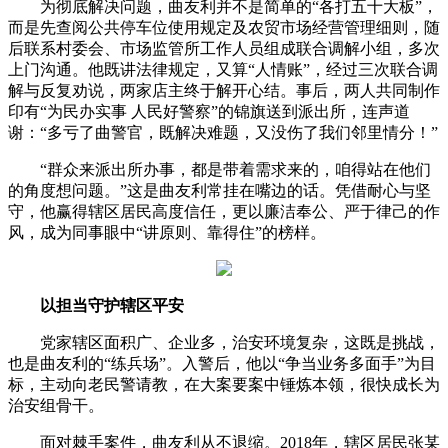
为彻底解决问题，曲友利并不是简单的“各打五十大板”，
而是先查阅公共停车位使用规定及农贸市场经营管理细则，随
后联系村委会、市场监管所工作人员组成联合调解小组，多次
上门沟通。他既讲法律规定，又算“人情账”，经过三次联合调
解与反复劝说，两家店主终于解开心结。事后，两人共同制作
印有“为民办实事 人民好警察”的锦旗送到派出所，连声道
谢：“多亏了曲警官，既解决难题，又没伤了我们邻里情分！”
“群众来派出所办事，都是带着需求来的，咱得站在他们
的角度想问题。”这是曲友利常挂在嘴边的话。凭借耐心与坚
守，他赢得辖区居民高度信任，更以廉洁奉公、严于律己的作
风，成为同事眼中“讲原则、靠得住”的榜样。
以担当守护辖区平安
党家辖区面积广、企业多，治安环境复杂，这既是挑战，
也是曲友利的“练兵场”。入警后，他以“争当业务多面手”为目
标，主动向老民警请教，在大案要案中锤炼本领，很快成长为
治安组骨干。
面对棘手案件，曲友利从不退缩。2018年，辖区居民张某