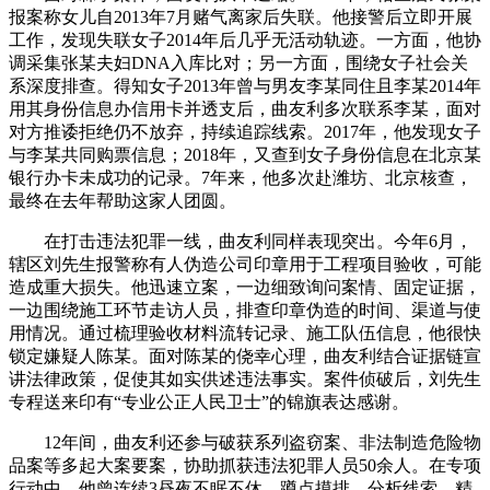
报案称女儿自2013年7月赌气离家后失联。他接警后立即开展
工作，发现失联女子2014年后几乎无活动轨迹。一方面，他协
调采集张某夫妇DNA入库比对；另一方面，围绕女子社会关
系深度排查。得知女子2013年曾与男友李某同住且李某2014年
用其身份信息办信用卡并透支后，曲友利多次联系李某，面对
对方推诿拒绝仍不放弃，持续追踪线索。2017年，他发现女子
与李某共同购票信息；2018年，又查到女子身份信息在北京某
银行办卡未成功的记录。7年来，他多次赴潍坊、北京核查，
最终在去年帮助这家人团圆。
在打击违法犯罪一线，曲友利同样表现突出。今年6月，
辖区刘先生报警称有人伪造公司印章用于工程项目验收，可能
造成重大损失。他迅速立案，一边细致询问案情、固定证据，
一边围绕施工环节走访人员，排查印章伪造的时间、渠道与使
用情况。通过梳理验收材料流转记录、施工队伍信息，他很快
锁定嫌疑人陈某。面对陈某的侥幸心理，曲友利结合证据链宣
讲法律政策，促使其如实供述违法事实。案件侦破后，刘先生
专程送来印有“专业公正人民卫士”的锦旗表达感谢。
12年间，曲友利还参与破获系列盗窃案、非法制造危险物
品案等多起大案要案，协助抓获违法犯罪人员50余人。在专项
行动中，他曾连续3昼夜不眠不休，蹲点摸排、分析线索，精