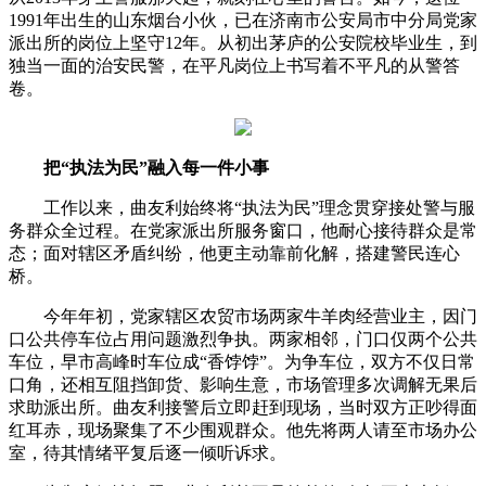
1991年出生的山东烟台小伙，已在济南市公安局市中分局党家
派出所的岗位上坚守12年。从初出茅庐的公安院校毕业生，到
独当一面的治安民警，在平凡岗位上书写着不平凡的从警答
卷。
把“执法为民”融入每一件小事
工作以来，曲友利始终将“执法为民”理念贯穿接处警与服
务群众全过程。在党家派出所服务窗口，他耐心接待群众是常
态；面对辖区矛盾纠纷，他更主动靠前化解，搭建警民连心
桥。
今年年初，党家辖区农贸市场两家牛羊肉经营业主，因门
口公共停车位占用问题激烈争执。两家相邻，门口仅两个公共
车位，早市高峰时车位成“香饽饽”。为争车位，双方不仅日常
口角，还相互阻挡卸货、影响生意，市场管理多次调解无果后
求助派出所。曲友利接警后立即赶到现场，当时双方正吵得面
红耳赤，现场聚集了不少围观群众。他先将两人请至市场办公
室，待其情绪平复后逐一倾听诉求。