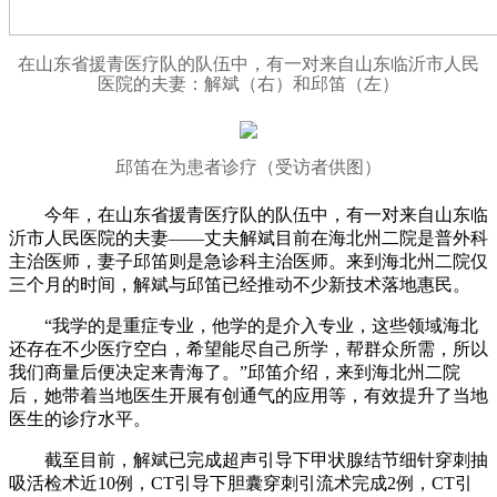
在山东省援青医疗队的队伍中，有一对来自山东临沂市人民
医院的夫妻：解斌（右）和邱笛（左）
邱笛在为患者诊疗（受访者供图）
今年，在山东省援青医疗队的队伍中，有一对来自山东临
沂市人民医院的夫妻——丈夫解斌目前在海北州二院是普外科
主治医师，妻子邱笛则是急诊科主治医师。来到海北州二院仅
三个月的时间，解斌与邱笛已经推动不少新技术落地惠民。
“我学的是重症专业，他学的是介入专业，这些领域海北
还存在不少医疗空白，希望能尽自己所学，帮群众所需，所以
我们商量后便决定来青海了。”邱笛介绍，来到海北州二院
后，她带着当地医生开展有创通气的应用等，有效提升了当地
医生的诊疗水平。
截至目前，解斌已完成超声引导下甲状腺结节细针穿刺抽
吸活检术近10例，CT引导下胆囊穿刺引流术完成2例，CT引