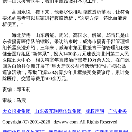
信任山东援青医生，我们更应该做好本职工作。”
高国永说，接下来，他要尽快推动腹膜透析落地，让符合
要求的患者可以居家进行腹膜透析，“这更方便，还比血液透
析便宜。”
海北所需，山东所能。周岩、高国永、解斌、邱笛只是山
东省援青医疗队的缩影。采访结束时，威海市援青干部管理组
组长孟庆澄介绍，三年来，威海市第五批援青干部管理组积极
健全医疗组团“新体系”，投入1400多万元建设海北州第二人民
医院五大中心，相关科室年直接治疗患者10万余人次。在门源
回族自治县创新开展了“星火牙医公益行活动”和“先心病公益
巡诊活动”，帮助门源528名青少年儿童接受免费诊疗，累计免
除医疗、交通等费用500余万元。
责编：邓玉莉
审核：马震
大众报业集团
-
山东省互联网传媒集团
-
版权声明
-
广告业务
Copyright (C) 2001-
2026
dzwww.com. All Rights Reserved