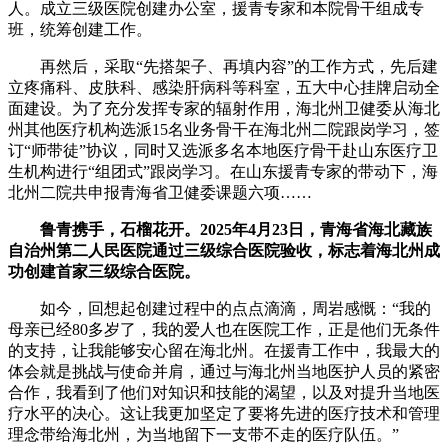
人。成立三级医院创建办公室，援青专家和本院骨干组成专
班，统筹创建工作。
再然后，采取“先搭架子、再填内容”的工作方式，先后建
立疼痛科、皮肤科、感染肝病科等科室，五大中心挂牌启动全
面建设。为了充分发挥专家的辐射作用，海北州卫健委从海北
州其他医疗机构选派15名业务骨干在海北州二院跟岗学习，签
订“师带徒”协议，同时又选派多名本地医疗骨干赴山东医疗卫
生机构进行“组团式”跟岗学习。在山东援青专家的带动下，海
北州二院共申报青海省卫健委课题六项……
鲁青携手，石榴花开。2025年4月23日，青海省海北藏族
自治州第二人民医院通过三级综合医院验收，标志着海北州成
功创建首家三级综合医院。
如今，回想起创建过程中的点点滴滴，周岩感慨：“我的
母亲已经80多岁了，我的爱人也在医院工作，正是他们无条件
的支持，让我能够安心留在海北州。在援青工作中，我最大的
体会就是挑战与使命并肩，通过与海北州当地医护人员的紧密
合作，我看到了他们对知识和技能的渴望，以及对提升当地医
疗水平的决心。这让我更加坚定了要将先进的医疗技术和管理
理念带给海北州，为当地留下一支带不走的医疗队伍。”