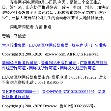
齐鲁网·闪电新闻8月15日讯 今天，是第二个全国生态
日。近年来，山东协同推进降碳、减污、扩绿、增长，加快促
进经济社会发展全面绿色转型，积极探索绿色发展的“山东路
径”，一幅人与自然和谐共生的新画卷在齐鲁大地徐徐展开。
闪电新闻记者 方蕾 报道
责编：马婉莹
大众报业集团
-
山东省互联网传媒集团
-
版权声明
-
广告业务
Copyright (C) 2001-
2026
dzwww.com. All Rights Reserved
新闻信息服务许可证
-
音像制品出版许可证
-
广播电视节目制
作经营许可证
-
网络视听许可证
-
网络文化经营许可证
山东省互联网传媒集团主办
联系电话：0531-85193202 违法
不良信息举报电话：0531-85196540
鲁ICP备09023866号-1
鲁公网安备 37010202000111号
网络
出版服务许可证
Copyright (C) 2001-
2026
Dzwww 鲁ICP备09023866号-1