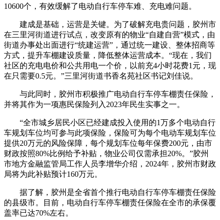
10600个，有效缓解了电动自行车停车难、充电难问题。
建成是基础，运营是关键。为了破解充电贵问题，胶州市
在三里河街道进行试点，改变原有的物业“自建自营”模式，由
街道办事处出面进行“统建运营”，通过统一建设、整体招商等
方式，提升车棚建设质量，降低整体运营成本。“现在，我们
社区的充电电价和公共用电一个价，以前充4小时花费1元，现
在只需要0.5元。”三里河街道书香名苑社区书记刘佳说。
与此同时，胶州市积极推广电动自行车停车棚责任保险，
并将其作为一项惠民保险列入2023年民生实事之一。
“全市城乡居民小区已经建成投入使用的1万多个电动自行
车规划车位均可参与此项保险，保险可为每个电动车规划车位
提供20万元的风险保障，每个规划车位每年保费200元，由市
财政按照80%比例给予补贴，物业公司仅需承担20%。”胶州
市地方金融监管局工作人员李增华介绍，2024年，胶州市财政
局将为此补贴预计160万元。
据了解，胶州是全省首个推行电动自行车停车棚责任保险
的县级市。目前，电动自行车停车棚责任保险在全市的承保覆
盖率已达70%左右。