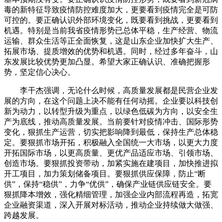
毒的新特征导致疫情防控难度加大，更要看到疫情完全是可防
可控的。要正确认识外部环境变化，既要看到挑战，更要看到
机遇。特别是当前我省疫情形势已总体平稳，生产经营、物流
运输、群众生活等正全面恢复，这是山东企业加快扩大生产、
拓展市场、提质增效的优势和机遇。同时，经过多年奋斗，山
东发展比较优势更加凸显。希望大家正确认识、准确把握形
势，坚定信心决心。
李干杰强调，无论什么时候，高质量发展都是民营企业发
展的方向，在这个问题上决不能有任何动摇。企业要以科技创
新为动力，以转型升级为重点，以绿色低碳为方向，以安全生
产为底线，推动高质量发展。当前要针对疫情冲击、国际形势
变化，狠抓生产运营，切实把影响降到最低，保持生产总体稳
定。要狠抓市场开拓，积极融入全国统一大市场，以更大力度
开拓国际市场，以更高质量、更优产品适应市场、引领市场、
创造市场。要狠抓投资带动，加紧实施在建项目，加快推进拟
开工项目，加力策划储备项目。要狠抓供应保障，防止“断
供”，保持“稳供”，力争“优供”，确保产业链供应链安全。要
狠抓降本增效，强化精细管理，加强企业内部流程再造，拓宽
企业融资渠道，深入开展对标活动，推动企业持续做大做强、
跨越发展。