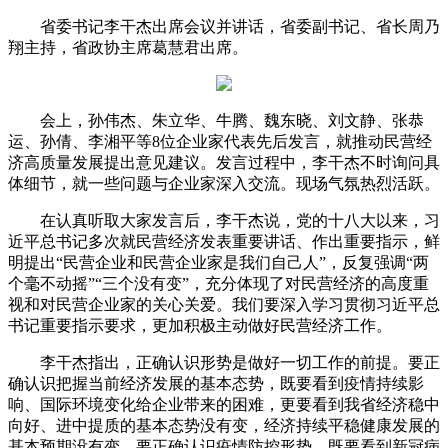
省委书记李干杰出席会议并讲话，省委副书记、省长周乃
翔主持，省政协主席葛慧君出席。
会上，孙伟杰、朱立华、牛腾、魏东晓、刘文静、张恭
运、孙倩、李湘平等8位企业家代表先后发言，就推动民营经
济高质量发展提出意见建议。发言过程中，李干杰不时询问具
体细节，就一些问题与企业家深入交流。现场气氛热烈活跃。
在认真听取大家发言后，李干杰说，党的十八大以来，习
近平总书记多次就民营经济发表重要讲话、作出重要指示，鲜
明提出“民营企业和民营企业家是我们自己人”，反复强调“两
个毫不动摇”“三个没有变”，充分体现了对民营经济的高度重
视和对民营企业家的关心关爱。我们要深入学习贯彻习近平总
书记重要指示要求，更加积极主动做好民营经济工作。
李干杰指出，正确认识形势是做好一切工作的前提。要正
确认识把握当前经济发展的基本态势，既要看到疫情持续影
响、国际环境变化给企业带来的困难，更要看到我省经济稳中
向好、进中提质的基本态势没有变，经济持续平稳健康发展的
基本预期没有变。要正确认识疫情防控形势，既要看到新冠病