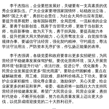
李干杰指出，企业要想发展好，关键要有一支高素质的优
秀企业家队伍。广大企业家要增强家国情怀，站稳政治立场，
胸怀“国之大者”，勇担社会责任，为社会大局作出应有贡献。
要提升境界视野，做有国际视野、全局思维、一流标准的企业
家。要勇于创新创造，既善于当管理大师，更敢于当创新大
师，包容新事物，敢为天下先，勇于担风险。要提高能力本
领，提升把握大局大势的能力，心无旁骛攻主业，自觉按市场
规律办事。要诚信守法经营，强化契约精神、守约观念，尊法
学法守法用法，严防资本无序扩张，作弘扬正能量的表率。
李干杰强调，各级党委和政府要拿出更多实招硬招，为民
营经济平稳健康发展保驾护航。要优化营商环境，深入开展营
商环境“创新提升行动”，依法行政、促进公平、优化服务，为
民营企业发展提供更多“阳光雨露”。要助企纾困解难，重点在
破解融资难、用工难、回款难、原材料价格高上下功夫。要保
护企业家积极性，强化尊企重企、激励保护、关心关爱，给企
业家更多的鲜花和掌声。省委、省政府将一如既往大力支持民
营经济持续健康发展。希望广大民营企业、民营企业家，勇担
时代使命，不断开拓创新，努力在高质量发展上迈出更大步
伐，以优异成绩迎接党的二十大胜利召开。