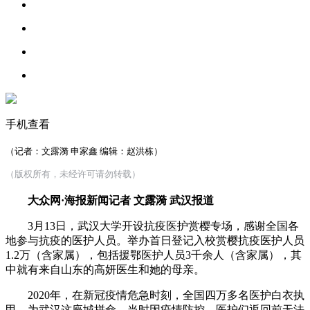
手机查看
（记者：文露漪 申家鑫 编辑：赵洪栋）
（版权所有，未经许可请勿转载）
大众网·海报新闻记者 文露漪 武汉报道
3月13日，武汉大学开设抗疫医护赏樱专场，感谢全国各
地参与抗疫的医护人员。举办首日登记入校赏樱抗疫医护人员
1.2万（含家属），包括援鄂医护人员3千余人（含家属），其
中就有来自山东的高妍医生和她的母亲。
2020年，在新冠疫情危急时刻，全国四万多名医护白衣执
甲，为武汉这座城拼命。当时因疫情防控，医护们返回前无法