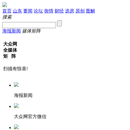
首页
山东
要闻
论坛
舆情
财经
选房
原创
图解
搜索
海报新闻
媒体矩阵
大众网
全媒体
矩 阵
扫描有惊喜!
海报新闻
大众网官方微信