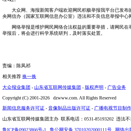
大众网、海报新闻客户端欢迎网民积极举报我平台已发布的各类违法不
央网信办（国家互联网信息办公室）违法和不良信息举报中心网站http
网络举报是维护网民网络合法权益的重要举措，请网民在举
举报后，将会进行科学系统研判，及时落实处置。
责编：陈凤祁
相关推荐
换一换
大众报业集团
-
山东省互联网传媒集团
-
版权声明
-
广告业务
Copyright (C) 2001-
2026
dzwww.com. All Rights Reserved
新闻信息服务许可证
-
音像制品出版许可证
-
广播电视节目制
山东省互联网传媒集团主办
联系电话：0531-85193202 违法不
鲁ICP备09023866号-1
鲁公网安备 37010202000111号
网络出