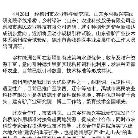
4月28日，经德州市农业科学研究院、山东乡村振兴实践
研究院牵线搭桥，乡村绿洲（山东）农业科技股份有限公司赴
禹城市惠民农业科技有限公司调研，就引种德州黑驴至新疆达
成初步意向，近期将启动小规模引种试验。山东省驴产业技术
体系德州综合试验站、德州市畜牧兽医事业发展中心工作人员
陪同调研。
乡村绿洲公司在新疆拥有政策与水源优势，牧草及秸秆资
源丰富，意向引种德州黑驴实现秸秆饲料化利用，发展种养循
环农业。目前已就引种数量、技术标准等形成共识。
德州黑驴是我国五大优良驴种之一，耐粗饲、抗逆性强、
适应性广，目前已推广至陕西、辽宁等省市。禹城市惠民农业
科技有限公司是省级德州驴原种保种基地，存栏优良种驴千余
头，建有驴产业研究院、博士工作站，繁育技术全国领先。
此次合作中，市农科院、山东乡村振兴实践研究院发挥平
台桥梁作用精准对接鲁疆两地资源，促成企业合作，同时市农
科院专家全程提供专业技术指导。此次合作是两院落实“六建
六地六通”建设的重要抓手，也是德州黑驴产业“走出去”的重