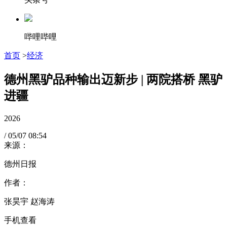
哔哩哔哩
首页
>
经济
德州黑驴品种输出迈新步 | 两院搭桥 黑驴
进疆
2026
/
05/07
08:54
来源：
德州日报
作者：
张昊宇 赵海涛
手机查看