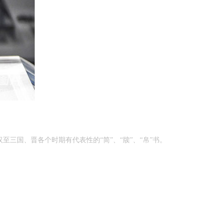
三国、晋各个时期有代表性的“简”、“牍”、“帛”书。