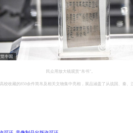
民众用放大镜观赏“帛书”。
校收藏的850余件简帛及相关文物集中亮相，展品涵盖了从战国、秦、汉至
许可证
音像制品出版许可证